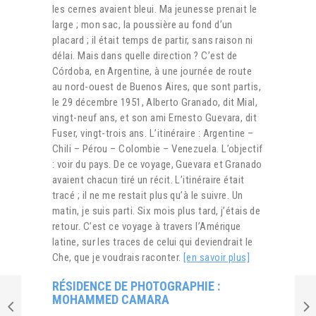
les cernes avaient bleui. Ma jeunesse prenait le
large ; mon sac, la poussière au fond d’un
placard ; il était temps de partir, sans raison ni
délai. Mais dans quelle direction ? C’est de
Córdoba, en Argentine, à une journée de route
au nord-ouest de Buenos Aires, que sont partis,
le 29 décembre 1951, Alberto Granado, dit Mial,
vingt-neuf ans, et son ami Ernesto Guevara, dit
Fuser, vingt-trois ans. L’itinéraire : Argentine –
Chili – Pérou – Colombie – Venezuela. L’objectif
: voir du pays. De ce voyage, Guevara et Granado
avaient chacun tiré un récit. L’itinéraire était
tracé ; il ne me restait plus qu’à le suivre. Un
matin, je suis parti. Six mois plus tard, j’étais de
retour. C’est ce voyage à travers l’Amérique
latine, sur les traces de celui qui deviendrait le
Che, que je voudrais raconter.
[en savoir plus]
RÉSIDENCE DE PHOTOGRAPHIE :
MOHAMMED CAMARA