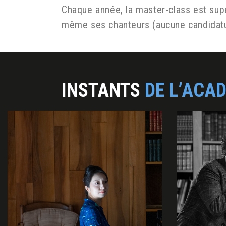
Chaque année, la master-class est sup
même ses chanteurs (aucune candidatu
INSTANTS
DE L’ACA