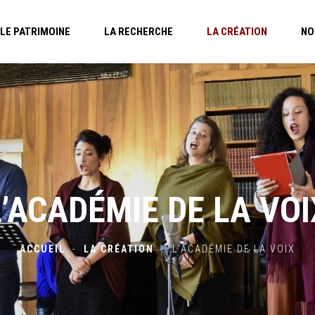
LE PATRIMOINE
LA RECHERCHE
LA CRÉATION
NO
L’ACADÉMIE DE LA VOI
ACCUEIL
-
LA CRÉATION
-
L’ACADÉMIE DE LA VOIX