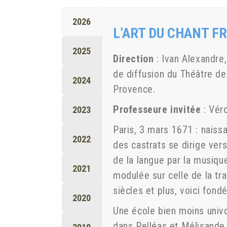
2026
L’ART DU CHANT F
2025
Direction
: Ivan Alexandre
de diffusion du Théâtre de
2024
Provence.
Professeure invitée
: Vér
2023
Paris, 3 mars 1671 : naissa
2022
des castrats se dirige vers
de la langue par la musiqu
2021
modulée sur celle de la tr
siècles et plus, voici fond
2020
Une école bien moins univ
dans Pelléas et Mélisande 