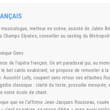
RANÇAIS
, musicologue, metteur en scène, assisté de Julien B
s Champs Elysées, conseiller au casting du Metropolit
onique Gens
nce de l’opéra français. Un art paradoxal qui, au mome
 le bel canto exubérant, se propose de remonter à la s
e. Aussitôt Lully, coupant sans retour ses attaches fl
agédie classique : clarté du texte, prosodie mesurée, 
ée notre école de chant.
oque que ne l’affirme Jean-Jacques Rousseau, vouée
– c’est sa nature, sa raison d’être – mais aussi prof