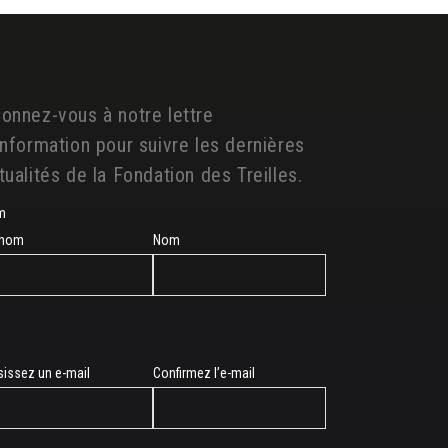
onnez-vous à notre lettre
information pour suivre les dernières
tualités de la Fondation des Treilles.
m
énom
Nom
sissez un e-mail
Confirmez l’e-mail
l