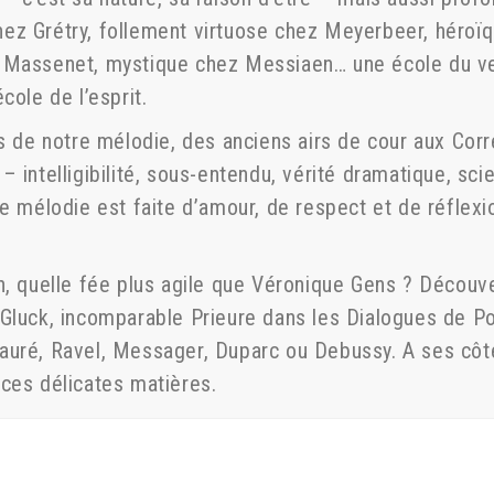
ez Grétry, follement virtuose chez Meyerbeer, héroï
Massenet, mystique chez Messiaen… une école du verb
cole de l’esprit.
es de notre mélodie, des anciens airs de cour aux Cor
– intelligibilité, sous-entendu, vérité dramatique, s
ne mélodie est faite d’amour, de respect et de réflexi
n, quelle fée plus agile que Véronique Gens ? Découver
 Gluck, incomparable Prieure dans les Dialogues de 
auré, Ravel, Messager, Duparc ou Debussy. A ses côté
ces délicates matières.