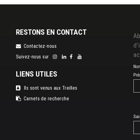
RESTONS EN CONTACT
Ab
d'
Contactez-nous
ac
Suivez-nous sur
No
LIENS UTILES
Pr
Ils sont venus aux Treilles
Carnets de recherche
E-
Sai
mai