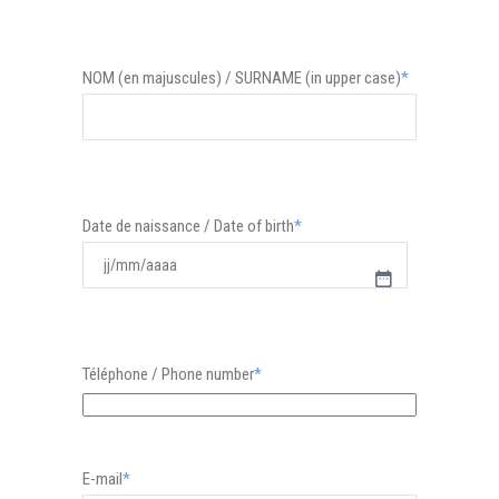
NOM (en majuscules) / SURNAME (in upper case)
*
Date de naissance / Date of birth
*
JJ
slash
MM
Téléphone / Phone number
*
slash
AAAA
E-mail
*