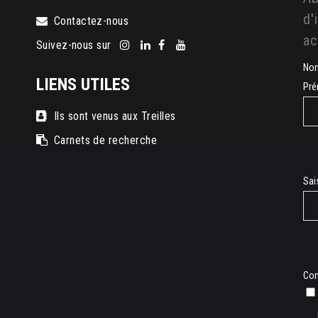
d'
Contactez-nous
ac
Suivez-nous sur
No
LIENS UTILES
Pr
Ils sont venus aux Treilles
Carnets de recherche
E-
Sai
mai
Con