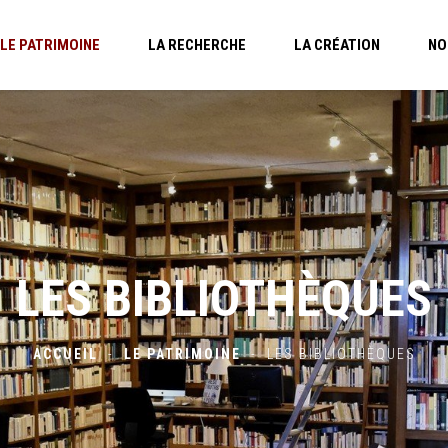
LE PATRIMOINE
LA RECHERCHE
LA CRÉATION
NO
LES BIBLIOTHÈQUES
ACCUEIL
-
LE PATRIMOINE
-
LES BIBLIOTHÈQUES