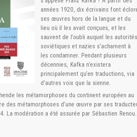
s’appelle Franz Kafka ? A partir des
années 1920, dix écrivains font éclor
ses œuvres hors de la langue et du
lieu où il les avait conçues, et les
sauvent de l’oubli auquel les autorité
soviétiques et nazies s’acharnent à
les condamner. Pendant plusieurs
décennies, Kafka n’existera
principalement qu’en traductions, via
d’autres voix que la sienne.
éhende les métamorphoses du continent européen au
ière des métamorphoses d’une œuvre par ses traducteu
24. La modération a été assurée par Sébastien Renou.