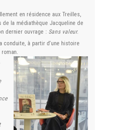
llement en résidence aux Treilles,
rs de la médiathèque Jacqueline de
on dernier ouvrage :
Sans valeur
.
 conduite, à partir d’une histoire
n roman.
n
e
nce
t