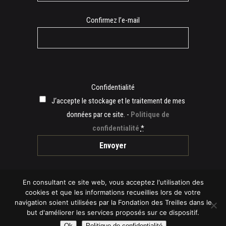
Confirmez l’e-mail
Confidentialité
J‘accepte le stockage et le traitement de mes
données par ce site. -
Politique de
confidentialité
*
En consultant ce site web, vous acceptez l'utilisation des
cookies et que les informations recueillies lors de votre
navigation soient utilisées par la Fondation des Treilles dans le
© 2019 Fondation des Treilles -
Mentions légales
but d'améliorer les services proposés sur ce dispositif.
-
Politique de cookies
-
Politique de
Ok
Politique de confidentialité