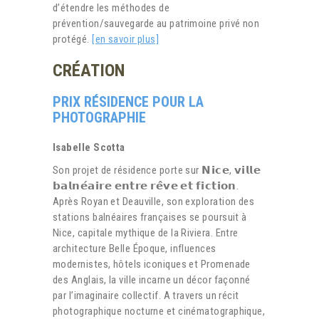
d’étendre les méthodes de
prévention/sauvegarde au patrimoine privé non
protégé.
[en savoir plus]
CRÉATION
PRIX RÉSIDENCE POUR LA
PHOTOGRAPHIE
Isabelle Scotta
Son projet de résidence porte sur 𝗡𝗶𝗰𝗲, 𝘃𝗶𝗹𝗹𝗲
𝗯𝗮𝗹𝗻𝗲́𝗮𝗶𝗿𝗲 𝗲𝗻𝘁𝗿𝗲 𝗿𝗲̂𝘃𝗲 𝗲𝘁 𝗳𝗶𝗰𝘁𝗶𝗼𝗻.
Après Royan et Deauville, son exploration des
stations balnéaires françaises se poursuit à
Nice, capitale mythique de la Riviera. Entre
architecture Belle Époque, influences
modernistes, hôtels iconiques et Promenade
des Anglais, la ville incarne un décor façonné
par l’imaginaire collectif. A travers un récit
photographique nocturne et cinématographique,