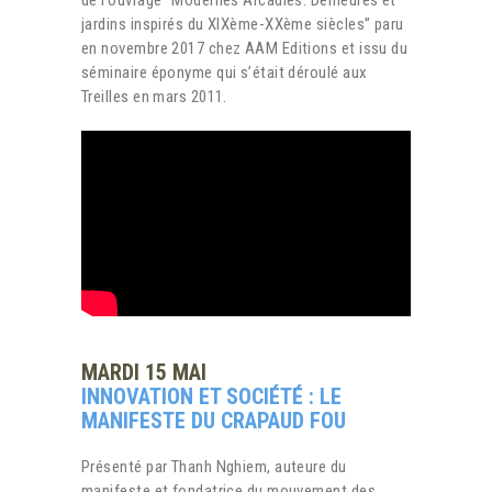
de l’ouvrage “Modernes Arcadies.
Demeures et
jardins inspirés du XIXème-XXème siècles
” paru
en novembre 2017 chez AAM Editions et issu du
séminaire éponyme qui s’était déroulé aux
Treilles en mars 2011.
MARDI 15 MAI
INNOVATION ET SOCIÉTÉ : LE
MANIFESTE DU CRAPAUD FOU
Présenté par Thanh Nghiem, auteure du
manifeste et fondatrice du mouvement des