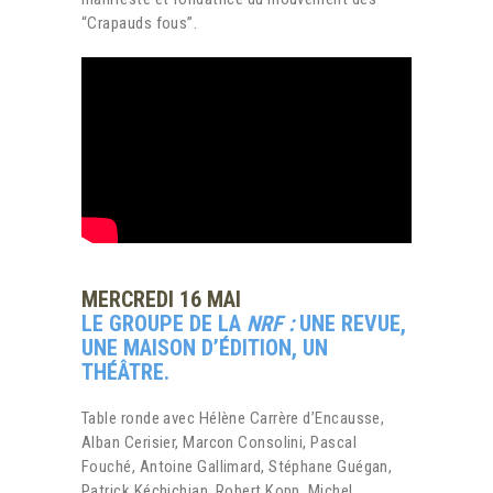
“Crapauds fous”.
MERCREDI 16 MAI
LE GROUPE DE LA
NRF :
UNE REVUE,
UNE MAISON D’ÉDITION, UN
THÉÂTRE.
Table ronde avec Hélène Carrère d’Encausse,
Alban Cerisier, Marcon Consolini, Pascal
Fouché, Antoine Gallimard, Stéphane Guégan,
Patrick Kéchichian, Robert Kopp, Michel