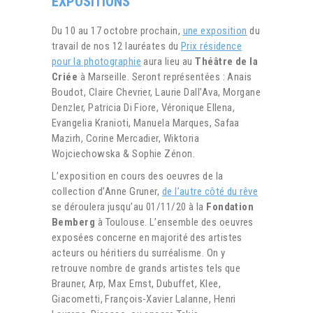
EXPOSITIONS
Du 10 au 17 octobre prochain,
une exposition
du
travail de nos 12 lauréates du
Prix résidence
pour la photographie
aura lieu au
Théâtre de la
Criée
à Marseille. Seront représentées : Anais
Boudot, Claire Chevrier, Laurie Dall’Ava, Morgane
Denzler, Patricia Di Fiore, Véronique Ellena,
Evangelia Kranioti, Manuela Marques, Safaa
Mazirh, Corine Mercadier, Wiktoria
Wojciechowska & Sophie Zénon.
L’exposition en cours des oeuvres de la
collection d’Anne Gruner,
de l’autre côté du rêve
se déroulera jusqu’au 01/11/20 à la
Fondation
Bemberg
à Toulouse. L’ensemble des oeuvres
exposées concerne en majorité des artistes
acteurs ou héritiers du surréalisme. On y
retrouve nombre de grands artistes tels que
Brauner, Arp, Max Ernst, Dubuffet, Klee,
Giacometti, François-Xavier Lalanne, Henri