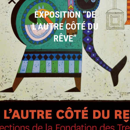
EXPOSITION “DE
L’AUTRE CÔTÉ DU
RÊVE”