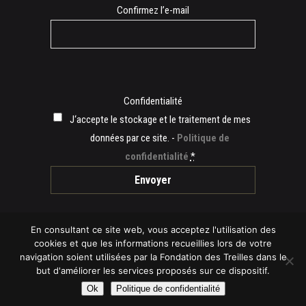
Confirmez l’e-mail
Confidentialité
J‘accepte le stockage et le traitement de mes
données par ce site. -
Politique de
confidentialité
*
En consultant ce site web, vous acceptez l'utilisation des
cookies et que les informations recueillies lors de votre
navigation soient utilisées par la Fondation des Treilles dans le
© 2019 Fondation des Treilles -
Mentions légales
but d'améliorer les services proposés sur ce dispositif.
-
Politique de cookies
-
Politique de
Ok
Politique de confidentialité
confidentialité
-
Plan du site