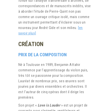
fondé sur l’analyse transversale d’archives, de
correspondances et de manuscrits inédits, vise
à aborder l’étude de Pierre-Quint non pas
comme un ouvrage critique isolé, mais comme
un instrument permettant d’éclairer sous un
nouveau jour André Gide et son milieu.
[en
savoir plus]
CRÉATION
PRIX DE LA COMPOSITION
Né à Toulouse en 1989, Benjamin Attahir
commence par l’apprentissage du violon puis,
très tôt se passionne pour la composition.
Lauréat de nombreux prix, ses œuvres sont
jouées par divers ensembles et orchestres. Il
est l’auteur de cinq opéras dont il dirige les
premières.
Son projet «
Love is Loud
er
»
est un projet de
concerto pour clarinette, ventilateurs et