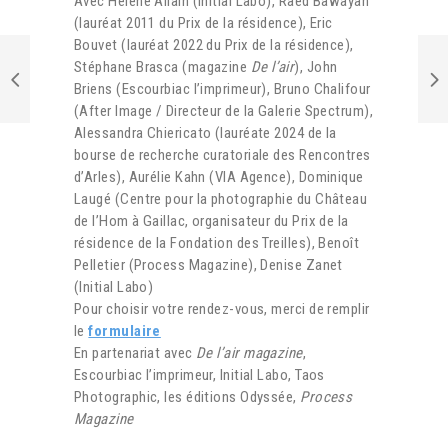
Avec Hélène Allain (Initial Labo), Raed Bawayah
(lauréat 2011 du Prix de la résidence), Eric
Bouvet (lauréat 2022 du Prix de la résidence),
Stéphane Brasca (magazine
De l’air
), John
Briens (Escourbiac l’imprimeur), Bruno Chalifour
(After Image / Directeur de la Galerie Spectrum),
Alessandra Chiericato (lauréate 2024 de la
bourse de recherche curatoriale des Rencontres
d’Arles), Aurélie Kahn (VIA Agence), Dominique
Laugé (Centre pour la photographie du Château
de l’Hom à Gaillac, organisateur du Prix de la
résidence de la Fondation des Treilles), Benoît
Pelletier (Process Magazine), Denise Zanet
(Initial Labo)
Pour choisir votre rendez-vous, merci de remplir
le
formulaire
En partenariat avec
De l’air magazine
,
Escourbiac l’imprimeur, Initial Labo, Taos
Photographic, les éditions Odyssée,
Process
Magazine