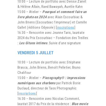
10:00 – Lecture de portfolio avec Denise Zanet
& Hélène Allain, Raed Bawayah, Aurélie Kahn
15:00 – Atelier –
Pourquoi et comment faire un
livre photo en 2024
avec Alain Escourbiac &
John Briens (Escourbiac l’imprimeur) et Camille
Gallet (éditions Odyssée) [
inscriptions
]
16:30 – Rencontre avec Jeanne Taris, lauréate
2024 du Prix Escourbiac – Fondation des Treilles
:
Les Gitans intimes
. Suivie d’une signature
VENDREDI 5 JUILLET
10:00 – Lecture de portfolio avec Stéphane
Brasca, John Briens, Benoît Pelletier, Bruno
Chalifour
15:00 – Atelier –
Piezography® : impressions
numériques aux charbons
par Patrick Borie
Duclaud, directeur de Taos Photographic
[
inscriptions
]
16:30 – Rencontre avec Nicolas Comment,
lauréat 2017 du Prix de la résidence :
Blue movie