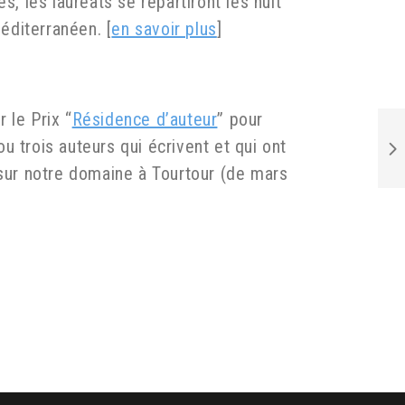
, les lauréats se répartiront les huit
éditerranéen. [
en savoir plus
]
r le Prix “
Résidence d’auteur
” pour
 trois auteurs qui écrivent et qui ont
 sur notre domaine à Tourtour (de mars
.