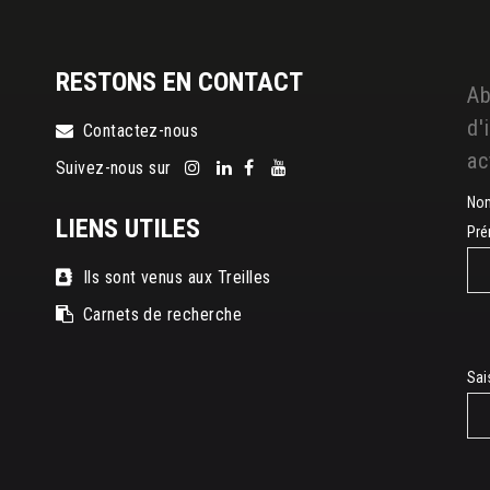
RESTONS EN CONTACT
Ab
d'
Contactez-nous
ac
Suivez-nous sur
No
LIENS UTILES
Pr
Ils sont venus aux Treilles
Carnets de recherche
E-
Sai
mai