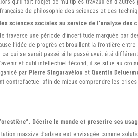
rs qu’il fait l’objet de multiples travaux en d’autres 
 française de philosophie des sciences et des techniq
t des sciences sociales au service de l’analyse des
de traverse une période d’incertitude marquée par de
se l’idée de progrès et brouillent la frontière entre r
ce qui se serait passé si le passé avait été différen
enir et outil intellectuel fécond, il se situe au crois
organisé par
Pierre Singaravélou
et
Quentin Deluerm
t contrefactuel afin de mieux comprendre les crises 
forestière”. Décrire le monde et prescrire ses usag
ntation massive d’arbres est envisagée comme solutio