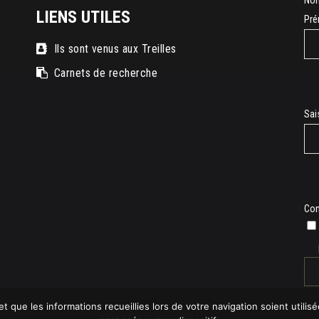
No
LIENS UTILES
Pr
Ils sont venus aux Treilles
Carnets de recherche
E-
Sai
mai
Con
t que les informations recueillies lors de votre navigation soient utilisé