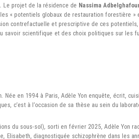
n. Le projet de la résidence de
Nassima Adbelghafou
les « potentiels globaux de restauration forestière » 
ion contrefactuelle et prescriptive de ces potentiels, 
u savoir scientifique et des choix politiques sur les f
n. Née en 1994 à Paris,
Adèle Yon
enquête, écrit, cui
es, c’est à l’occasion de sa thèse au sein du labora
tions du sous-sol)
,
sorti en février 2025, Adèle Yon r
re, Elisabeth, diagnostiquée schizophrène dans les a