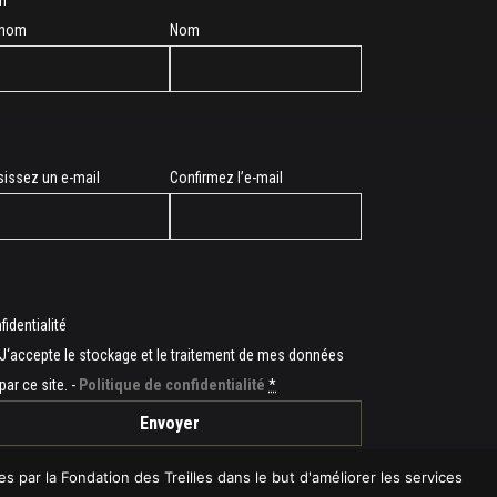
m
énom
Nom
sissez un e-mail
Confirmez l’e-mail
l
fidentialité
J‘accepte le stockage et le traitement de mes données
par ce site. -
Politique de confidentialité
*
es par la Fondation des Treilles dans le but d'améliorer les services