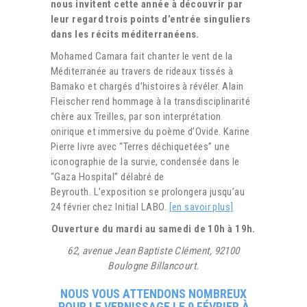
nous invitent cette année à découvrir par
leur regard trois points d’entrée singuliers
dans les récits méditerranéens.
Mohamed Camara fait chanter le vent de la
Méditerranée au travers de rideaux tissés à
Bamako et chargés d’histoires à révéler. Alain
Fleischer rend hommage à la transdisciplinarité
chère aux Treilles, par son interprétation
onirique et immersive du poème d’Ovide. Karine
Pierre livre avec “Terres déchiquetées” une
iconographie de la survie, condensée dans le
“Gaza Hospital” délabré de
Beyrouth. L’exposition se prolongera jusqu’au
24 février chez Initial LABO.
[en savoir plus]
Ouverture du mardi au samedi de 10h à 19h.
62, avenue Jean Baptiste Clément, 92100
Boulogne Billancourt.
NOUS VOUS ATTENDONS NOMBREUX
POUR LE VERNISSAGE LE 9 FÉVRIER À