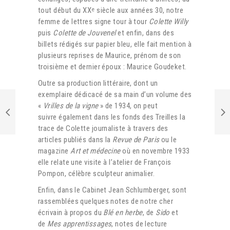
tout début du XX
siècle aux années 30, notre
e
femme de lettres signe tour à tour
Colette Willy
puis
Colette de Jouvenel
et enfin, dans des
billets rédigés sur papier bleu, elle fait mention à
plusieurs reprises de Maurice, prénom de son
troisième et dernier époux : Maurice Goudeket.
Outre sa production littéraire, dont un
exemplaire dédicacé de sa main d’un volume des
«
Vrilles de la vigne
» de 1934, on peut
suivre également dans les fonds des Treilles la
trace de Colette journaliste à travers des
articles publiés dans la
Revue de Paris
ou le
magazine
Art et médecine
où en novembre 1933
elle relate une visite à l’atelier de François
Pompon, célèbre sculpteur animalier.
Enfin, dans le Cabinet Jean Schlumberger, sont
rassemblées quelques notes de notre cher
écrivain à propos du
Blé en herbe
, de
Sido
et
de
Mes apprentissages
, notes de lecture