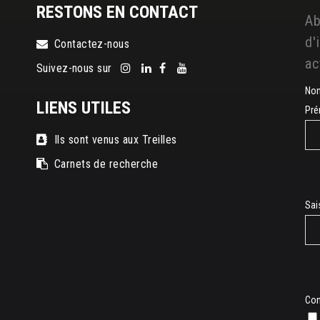
RESTONS EN CONTACT
Ab
d'
Contactez-nous
ac
Suivez-nous sur
No
LIENS UTILES
Pr
Ils sont venus aux Treilles
Carnets de recherche
E-
Sai
mai
Con