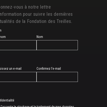
onnez-vous à notre lettre
information pour suivre les dernières
tualités de la Fondation des Treilles.
m
énom
Nom
sissez un e-mail
Confirmez l’e-mail
l
fidentialité
J‘accepte le stockage et le traitement de mes données