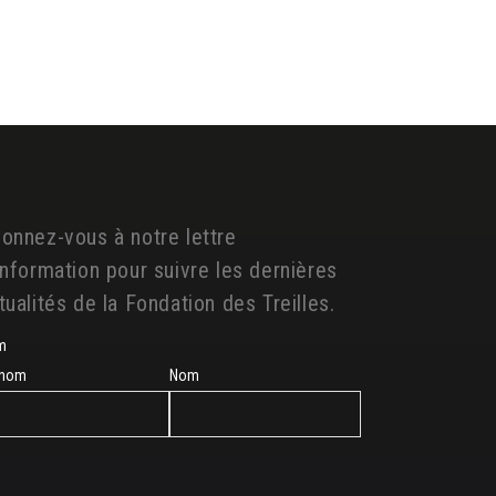
onnez-vous à notre lettre
information pour suivre les dernières
tualités de la Fondation des Treilles.
m
énom
Nom