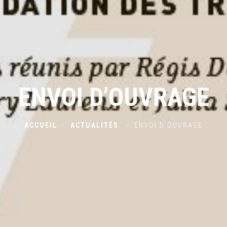
ENVOI D’OUVRAGE
ACCUEIL
-
ACTUALITÉS
-
ENVOI D’OUVRAGE