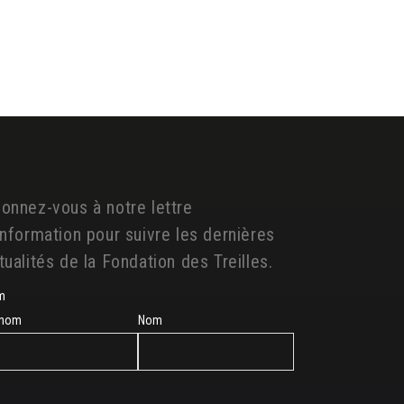
onnez-vous à notre lettre
information pour suivre les dernières
tualités de la Fondation des Treilles.
m
énom
Nom