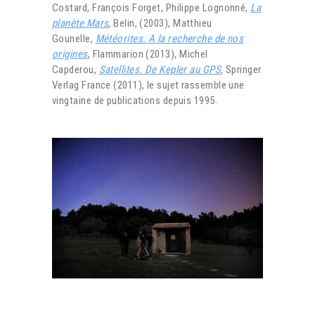
Costard, François Forget, Philippe Lognonné,
La
planète Mars
, Belin, (2003), Matthieu
Gounelle,
Météorites. A la recherche de nos
origines
, Flammarion (2013), Michel
Capderou,
Satellites. De Kepler au GPS
,
Springer
Verlag France (2011), le sujet rassemble une
vingtaine de publications depuis 1995.