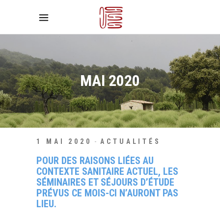
MAI 2020
1 MAI 2020
ACTUALITÉS
POUR DES RAISONS LIÉES AU
CONTEXTE SANITAIRE ACTUEL, LES
SÉMINAIRES ET SÉJOURS D’ÉTUDE
PRÉVUS CE MOIS-CI N’AURONT PAS
LIEU.