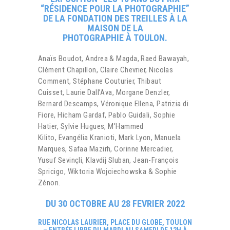
“RÉSIDENCE POUR LA PHOTOGRAPHIE”
DE LA FONDATION DES TREILLES À LA
MAISON DE LA
PHOTOGRAPHIE
À
TOULON.
Anaïs Boudot, Andrea & Magda, Raed Bawayah,
Clément Chapillon, Claire Chevrier, Nicolas
Comment, Stéphane Couturier, Thibaut
Cuisset, Laurie Dall’Ava, Morgane Denzler,
Bernard Descamps, Véronique Ellena, Patrizia di
Fiore, Hicham Gardaf, Pablo Guidali, Sophie
Hatier, Sylvie Hugues, M’Hammed
Kilito, Evangélia Kranioti, Mark Lyon, Manuela
Marques, Safaa Mazirh, Corinne Mercadier,
Yusuf Sevinçli, Klavdij Sluban, Jean-François
Spricigo, Wiktoria Wojciechowska & Sophie
Zénon.
DU 30 OCTOBRE AU 28 FEVRIER 2022
RUE NICOLAS LAURIER, PLACE DU GLOBE, TOULON
– ENTRÉE LIBRE DU MARDI AU SAMEDI DE 12H À