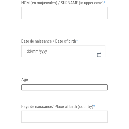
NOM (en majuscules) / SURNAME (in upper case)
*
Date de naissance / Date of birth
*
DD
slash
MM
Age
slash
YYYY
Pays de naissance/ Place of birth (country)
*